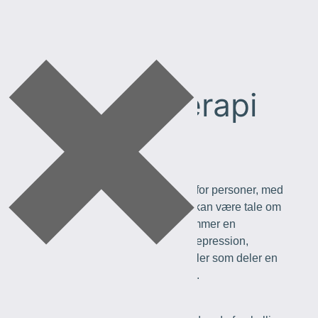
Spring
til
indhold
Gruppeterapi
Klinikken tilbyder terapi i gruppe for personer, med
ensartede problemstillinger. Der kan være tale om
personer, hvis problematikker rummer en
fællesnævner som f.eks. angst, depression,
ensomhed, relationsproblemer eller som deler en
specifik problemstilling som f.eks.
hjernerystelse/hovedtraume.